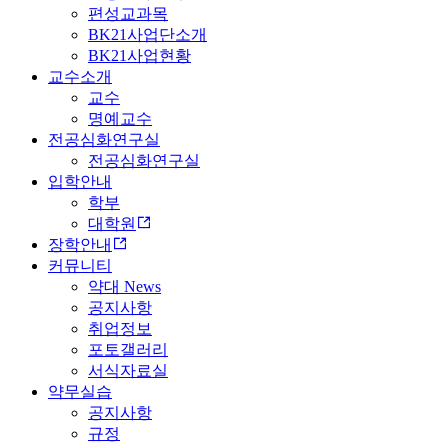
편성교과목
BK21사업단소개
BK21사업현황
교수소개
교수
명예교수
전공심화연구실
전공심화연구실
입학안내
학부
대학원
장학안내
커뮤니티
약대 News
공지사항
취업정보
포토갤러리
서식자료실
약무실습
공지사항
규정