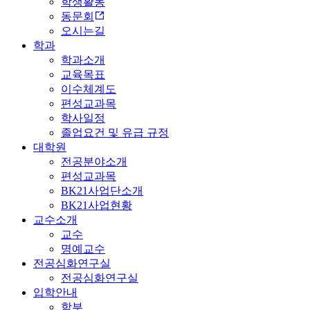
학생활동
동문회
오시는길
학과
학과소개
교육목표
이수체계도
편성교과목
학사일정
졸업요건 및 유급 규정
대학원
전공분야소개
편성교과목
BK21사업단소개
BK21사업현황
교수소개
교수
명예교수
전공심화연구실
전공심화연구실
입학안내
학부