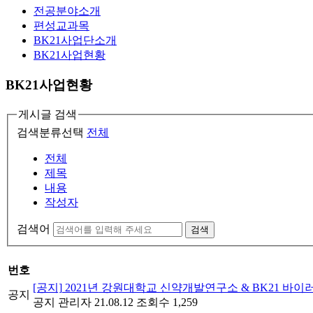
전공분야소개
편성교과목
BK21사업단소개
BK21사업현황
BK21사업현황
게시글 검색
검색분류선택
전체
전체
제목
내용
작성자
검색어
검색
번호
[공지]
2021년 강원대학교 신약개발연구소 & BK21 
공지
공지
관리자
21.08.12
조회수 1,259