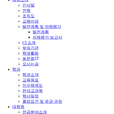
인사말
연혁
조직도
교육이념
발전계획 및 자체평가
발전계획
자체평가 보고서
CI 소개
부속기관
학생활동
동문회
오시는길
학과
학과소개
교육목표
이수체계도
편성교과목
학사일정
졸업요건 및 유급 규정
대학원
전공분야소개