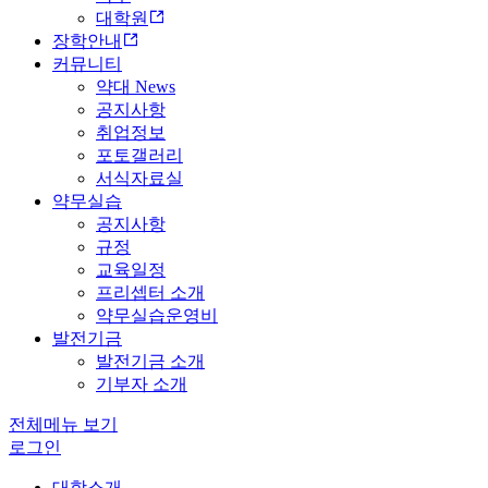
대학원
장학안내
커뮤니티
약대 News
공지사항
취업정보
포토갤러리
서식자료실
약무실습
공지사항
규정
교육일정
프리셉터 소개
약무실습운영비
발전기금
발전기금 소개
기부자 소개
전체메뉴 보기
로그인
대학소개