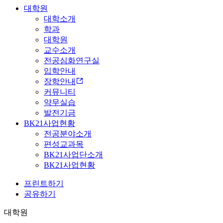
대학원
대학소개
학과
대학원
교수소개
전공심화연구실
입학안내
장학안내
커뮤니티
약무실습
발전기금
BK21사업현황
전공분야소개
편성교과목
BK21사업단소개
BK21사업현황
프린트하기
공유하기
대학원