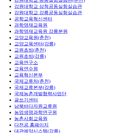
강원대학교 공동실험실습관(춘천)
강원대학교 삼척공동실험실습관
강원대학교 강릉공동실험실습관
공학교육혁신센터
과학영재교육원
과학영재교육원 강릉분원
교양교육원(춘천)
교양교육센터(강릉)
교원초빙(춘천)
교원초빙(강릉)
교육연구소
교육연수원
교육혁신본부
국제교류처(춘천)
국제교류본부(강릉)
국제농촌개발협력사업단
글쓰기센터
남북바다자원교류원
농업생명과학연구원
농촌사회교육원
다전공 홈페이지
대관예약시스템(강릉)