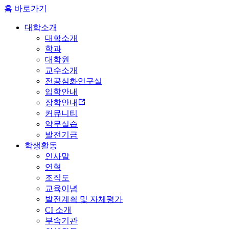
홈 바로가기
대학소개
대학소개
학과
대학원
교수소개
전공심화연구실
입학안내
장학안내
커뮤니티
약무실습
발전기금
학생활동
인사말
연혁
조직도
교육이념
발전계획 및 자체평가
CI 소개
부속기관