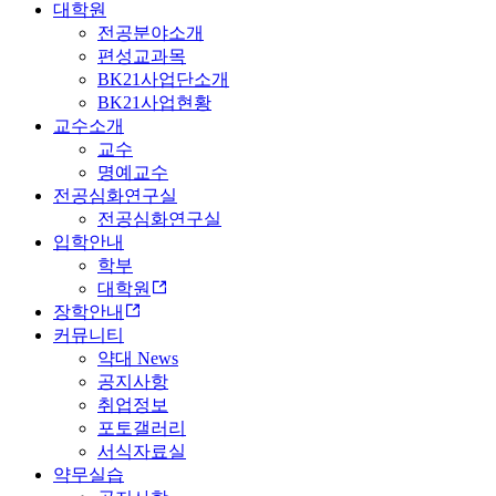
대학원
전공분야소개
편성교과목
BK21사업단소개
BK21사업현황
교수소개
교수
명예교수
전공심화연구실
전공심화연구실
입학안내
학부
대학원
장학안내
커뮤니티
약대 News
공지사항
취업정보
포토갤러리
서식자료실
약무실습