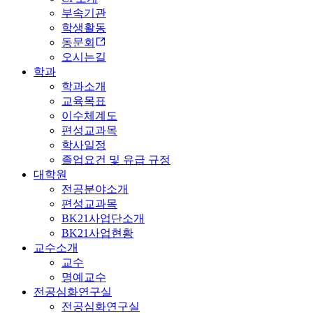
부속기관
학생활동
동문회
오시는길
학과
학과소개
교육목표
이수체계도
편성교과목
학사일정
졸업요건 및 유급 규정
대학원
전공분야소개
편성교과목
BK21사업단소개
BK21사업현황
교수소개
교수
명예교수
전공심화연구실
전공심화연구실