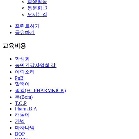
학생활동
동문회
오시는길
프린트하기
공유하기
교육비용
학생회
농민건강사업회'강'
아람소리
PnB
말뚝이
팜킥(FC PHARMKICK)
봄(Bom)
T.O.P
Pharm.B.A
해돋이
카벨
마하나임
BOP