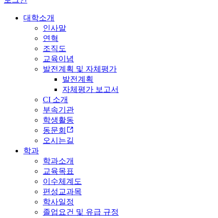
대학소개
인사말
연혁
조직도
교육이념
발전계획 및 자체평가
발전계획
자체평가 보고서
CI 소개
부속기관
학생활동
동문회
오시는길
학과
학과소개
교육목표
이수체계도
편성교과목
학사일정
졸업요건 및 유급 규정