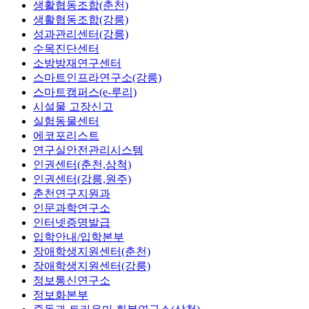
생활협동조합(춘천)
생활협동조합(강릉)
성과관리센터(강릉)
수목진단센터
소방방재연구센터
스마트인프라연구소(강릉)
스마트캠퍼스(e-루리)
시설물 고장신고
실험동물센터
에코포리스트
연구실안전관리시스템
인권센터(춘천,삼척)
인권센터(강릉,원주)
춘천연구지원과
인문과학연구소
인터넷증명발급
입학안내/입학본부
장애학생지원센터(춘천)
장애학생지원센터(강릉)
정보통신연구소
정보화본부