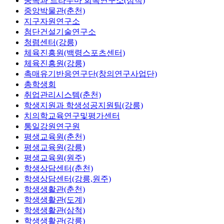
중독과 트라우마 회복연구소(삼척)
중앙박물관(춘천)
지구자원연구소
첨단건설기술연구소
청렴센터(강릉)
체육진흥원(백령스포츠센터)
체육진흥원(강릉)
촉매유기반응연구단(창의연구사업단)
총학생회
취업관리시스템(춘천)
학생지원과 학생성공지원팀(강릉)
치의학교육연구및평가센터
통일강원연구원
평생교육원(춘천)
평생교육원(강릉)
평생교육원(원주)
학생상담센터(춘천)
학생상담센터(강릉,원주)
학생생활관(춘천)
학생생활관(도계)
학생생활관(삼척)
학생생활관(강릉)