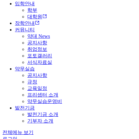
입학안내
학부
대학원
장학안내
커뮤니티
약대 News
공지사항
취업정보
포토갤러리
서식자료실
약무실습
공지사항
규정
교육일정
프리셉터 소개
약무실습운영비
발전기금
발전기금 소개
기부자 소개
전체메뉴 보기
로그인