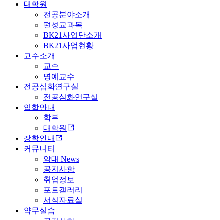
대학원
전공분야소개
편성교과목
BK21사업단소개
BK21사업현황
교수소개
교수
명예교수
전공심화연구실
전공심화연구실
입학안내
학부
대학원
장학안내
커뮤니티
약대 News
공지사항
취업정보
포토갤러리
서식자료실
약무실습