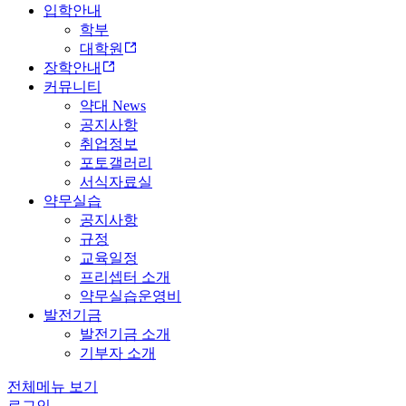
입학안내
학부
대학원
장학안내
커뮤니티
약대 News
공지사항
취업정보
포토갤러리
서식자료실
약무실습
공지사항
규정
교육일정
프리셉터 소개
약무실습운영비
발전기금
발전기금 소개
기부자 소개
전체메뉴 보기
로그인