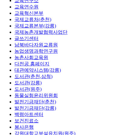
교육연구소
교육연수원
교육혁신본부
국제교류처(춘천)
국제교류본부(강릉)
국제농촌개발협력사업단
글쓰기센터
남북바다자원교류원
농업생명과학연구원
농촌사회교육원
다전공 홈페이지
대관예약시스템(강릉)
도서관(춘천,삼척)
도서관(강릉)
도서관(원주)
동물실험윤리위원회
발전기금재단(춘천)
발전기금재단(강릉)
백령아트센터
보건진료소
봉사은행
강원대학교부설유치원(원주)