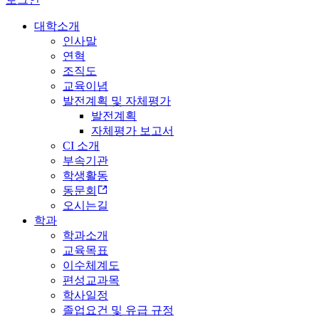
대학소개
인사말
연혁
조직도
교육이념
발전계획 및 자체평가
발전계획
자체평가 보고서
CI 소개
부속기관
학생활동
동문회
오시는길
학과
학과소개
교육목표
이수체계도
편성교과목
학사일정
졸업요건 및 유급 규정