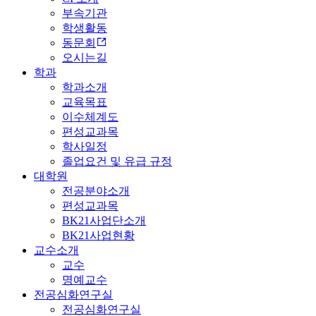
부속기관
학생활동
동문회
오시는길
학과
학과소개
교육목표
이수체계도
편성교과목
학사일정
졸업요건 및 유급 규정
대학원
전공분야소개
편성교과목
BK21사업단소개
BK21사업현황
교수소개
교수
명예교수
전공심화연구실
전공심화연구실