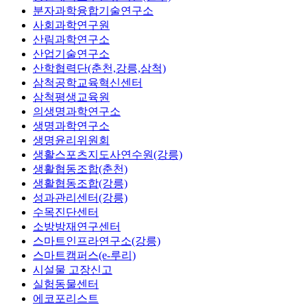
분자과학융합기술연구소
사회과학연구원
산림과학연구소
산업기술연구소
산학협력단(춘천,강릉,삼척)
삼척공학교육혁신센터
삼척평생교육원
의생명과학연구소
생명과학연구소
생명윤리위원회
생활스포츠지도사연수원(강릉)
생활협동조합(춘천)
생활협동조합(강릉)
성과관리센터(강릉)
수목진단센터
소방방재연구센터
스마트인프라연구소(강릉)
스마트캠퍼스(e-루리)
시설물 고장신고
실험동물센터
에코포리스트