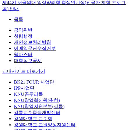
제44기 서울의대 임상약리학 학생인턴십(전공자 체험 프로그
램) 안내
목록
공익위반
청렴행정
개인정보처리방침
이메일무단수집거부
웹마스터
대학정보공시
교내사이트 바로가기
BK21 FOUR 사업단
IPP사업단
KNU곰두리몰
KNU창업혁신원(춘천)
KNU창업지원본부(강릉)
강릉교수학습개발센터
강원대학교 교수회
강원대학교 교원양성지원센터