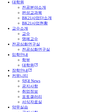
대학원
전공분야소개
편성교과목
BK21사업단소개
BK21사업현황
교수소개
교수
명예교수
전공심화연구실
전공심화연구실
입학안내
학부
대학원
장학안내
커뮤니티
약대 News
공지사항
취업정보
포토갤러리
서식자료실
약무실습