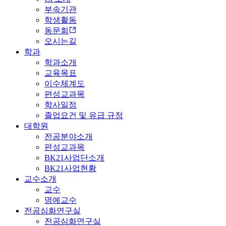
부속기관
학생활동
동문회
오시는길
학과
학과소개
교육목표
이수체계도
편성교과목
학사일정
졸업요건 및 유급 규정
대학원
전공분야소개
편성교과목
BK21사업단소개
BK21사업현황
교수소개
교수
명예교수
전공심화연구실
전공심화연구실