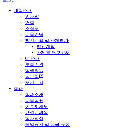
대학소개
인사말
연혁
조직도
교육이념
발전계획 및 자체평가
발전계획
자체평가 보고서
CI 소개
부속기관
학생활동
동문회
오시는길
학과
학과소개
교육목표
이수체계도
편성교과목
학사일정
졸업요건 및 유급 규정