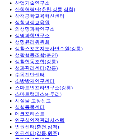
산업기술연구소
산학협력단(춘천,강릉,삼척)
삼척공학교육혁신센터
삼척평생교육원
의생명과학연구소
생명과학연구소
생명윤리위원회
생활스포츠지도사연수원(강릉)
생활협동조합(춘천)
생활협동조합(강릉)
성과관리센터(강릉)
수목진단센터
소방방재연구센터
스마트인프라연구소(강릉)
스마트캠퍼스(e-루리)
시설물 고장신고
실험동물센터
에코포리스트
연구실안전관리시스템
인권센터(춘천,삼척)
인권센터(강릉,원주)