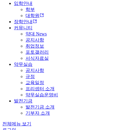
입학안내
학부
대학원
장학안내
커뮤니티
약대 News
공지사항
취업정보
포토갤러리
서식자료실
약무실습
공지사항
규정
교육일정
프리셉터 소개
약무실습운영비
발전기금
발전기금 소개
기부자 소개
전체메뉴 보기
로그인