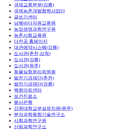
국제교류본부(강릉)
국제농촌개발협력사업단
글쓰기센터
남북바다자원교류원
농업생명과학연구원
농촌사회교육원
다전공 홈페이지
대관예약시스템(강릉)
도서관(춘천,삼척)
도서관(강릉)
도서관(원주)
동물실험윤리위원회
발전기금재단(춘천)
발전기금재단(강릉)
백령아트센터
보건진료소
봉사은행
강원대학교부설유치원(원주)
분자과학융합기술연구소
사회과학연구원
산림과학연구소